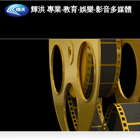
輝洪 專業‧教育‧娛樂‧影音多媒體