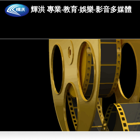
輝洪 專業‧教育‧娛樂‧影音多媒體