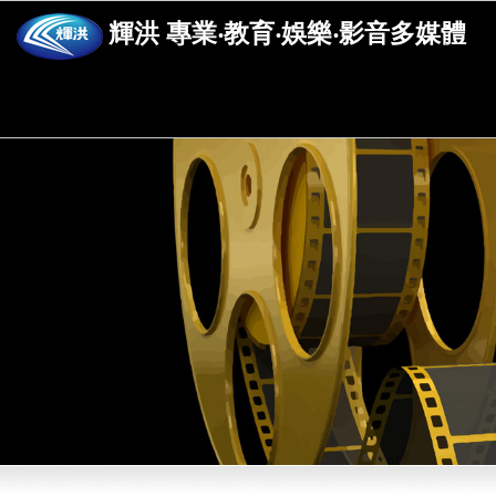
輝洪 專業‧教育‧娛樂‧影音多媒體