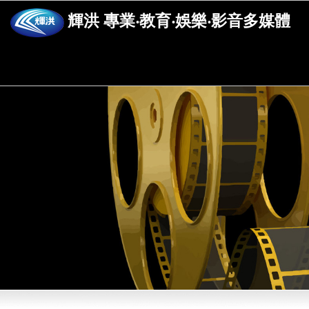
輝洪 專業‧教育‧娛樂‧影音多媒體