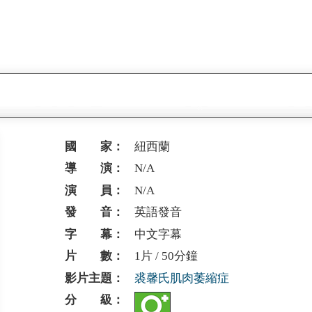
國 家：
紐西蘭
導 演：
N/A
演 員：
N/A
發 音：
英語發音
字 幕：
中文字幕
片 數：
1片 / 50分鐘
影片主題：
裘馨氏肌肉萎縮症
分 級：