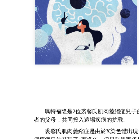
珮特福隆是2位裘馨氏肌肉萎縮症兒子的
者的父母，共同投入這場疾病的抗戰。
裘馨氏肌肉萎縮症是由於X染色體出現一