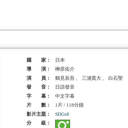
國 家：
日本
導 演：
榊原佑介
演 員：
鶴見辰吾 、 三浦貴大 、 白石聖
發 音：
日語發音
字 幕：
中文字幕
片 數：
1片 / 118分鐘
影片主題：
SDGs8
分 級：