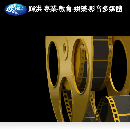
輝洪 專業‧教育‧娛樂‧影音多媒體