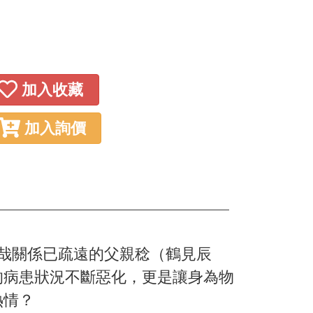
加入收藏
加入詢價
哉關係已疏遠的父親稔（鶴見辰
的病患狀況不斷惡化，更是讓身為物
熱情？