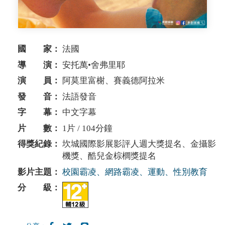
國 家：
法國
導 演：
安托萬•舍弗里耶
演 員：
阿莫里富榭、賽義德阿拉米
發 音：
法語發音
字 幕：
中文字幕
片 數：
1片 / 104分鐘
得獎紀錄：
坎城國際影展影評人週大獎提名、金攝影
機獎、酷兒金棕櫚獎提名
影片主題：
校園霸凌、網路霸凌、運動、性別教育
分 級：