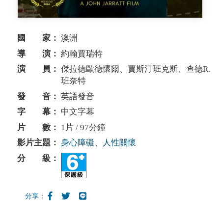
國 家：
澳洲
導 演：
約翰賈瑞特
演 員：
傑拉德歐德懷爾、賈斯汀班克斯、查德R.
班奈特
發 音：
英語發音
字 幕：
中文字幕
片 數：
1片 / 97分鐘
影片主題：
身心障礙、人性關懷
分 級：
分享：