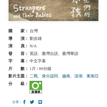
國 家：
台灣
導 演：
劉吉雄
演 員：
N/A
發 音：
英語、臺灣台語、臺灣華語
字 幕：
中文字幕
片 數：
1片 / 89分鐘
影片主題：
二戰、身分認同、越南、澎湖、東南亞
分 級：
分享：