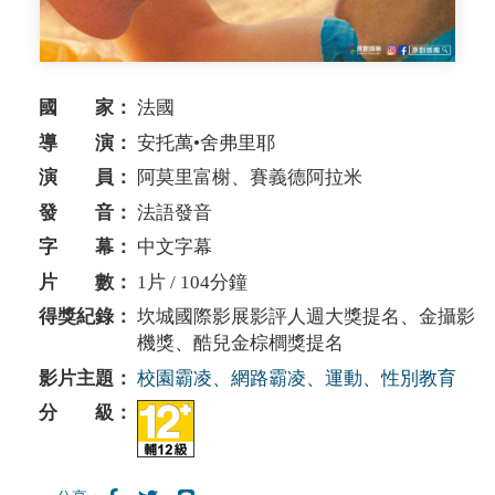
國 家：
法國
導 演：
安托萬•舍弗里耶
演 員：
阿莫里富榭、賽義德阿拉米
發 音：
法語發音
字 幕：
中文字幕
片 數：
1片 / 104分鐘
得獎紀錄：
坎城國際影展影評人週大獎提名、金攝影
機獎、酷兒金棕櫚獎提名
影片主題：
校園霸凌、網路霸凌、運動、性別教育
分 級：