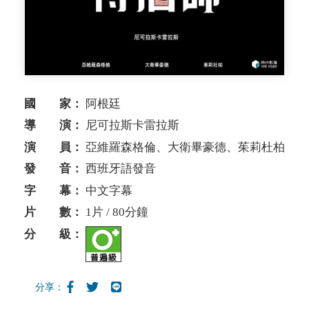
國 家：
阿根廷
導 演：
尼可拉斯卡雷拉斯
演 員：
亞維羅森格倫、大衛畢豪德、茱莉杜柏
發 音：
西班牙語發音
字 幕：
中文字幕
片 數：
1片 / 80分鐘
分 級：
分享：