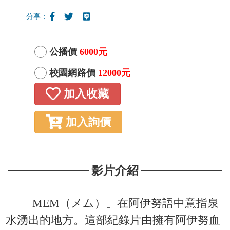
分享：
公播價
6000元
校園網路價
12000元
加入收藏
加入詢價
影片介紹
「MEM（メム）」在阿伊努語中意指泉
水湧出的地方。這部紀錄片由擁有阿伊努血