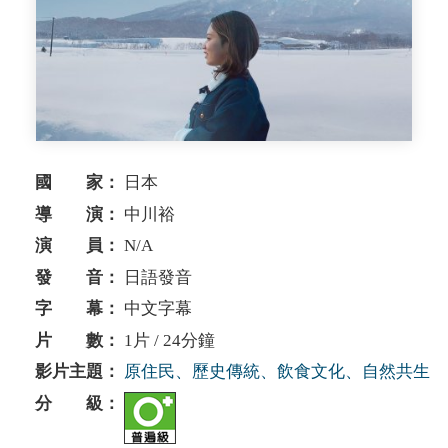
國 家：
日本
導 演：
中川裕
演 員：
N/A
發 音：
日語發音
字 幕：
中文字幕
片 數：
1片 / 24分鐘
影片主題：
原住民、歷史傳統、飲食文化、自然共生
分 級：