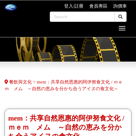
登入/註冊
會員專區
詢價車
餐飲與文化 > mem：共享自然恩惠的阿伊努食文化 / ｍｅ
ｍ メム ～自然の恵みを分かち合うアイヌの食文化～
mem：共享自然恩惠的阿伊努食文化 /
ｍｅｍ メム ～自然の恵みを分か