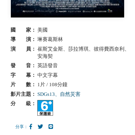
國 家：
美國
導 演：
琳賽葛斯林
演 員：
崔斯艾金斯、莎拉博琪、彼得費西奈利、
安海契
發 音：
英語發音
字 幕：
中文字幕
片 數：
1片 / 108分鐘
影片主題：
SDGs13、自然災害
分 級：
分享：