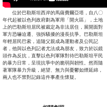
位於巴勒斯坦西岸的馬薩費爾亞塔，自八〇
年代起被以色列政府劃為軍用「開火區」，土地
上的巴勒斯坦居民被裁定為非法居住，展開面對
軍方恐嚇迫遷、強拆騷擾的漫長抗爭。巴勒斯坦
年輕居民巴索，追隨父親成為運動者及公民記
者，他與以色列記者尤法成為朋友，致力於以鏡
頭作為反抗，直擊以色列軍隊對待巴勒斯坦平民
的暴力日常，呈現抗爭中的脆弱與韌性。然而隨
著軍隊暴力升級，絕望、無力與憂鬱如煙延綿，
兩人也不禁對記錄這件事產生懷疑。