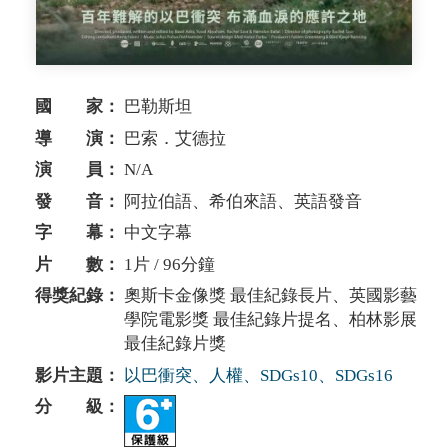
國 家：
巴勒斯坦
導 演：
巴索．艾德拉
演 員：
N/A
發 音：
阿拉伯語、希伯來語、英語發音
字 幕：
中文字幕
片 數：
1片 / 96分鐘
得獎紀錄：
奧斯卡金像獎 最佳紀錄長片、英國影藝
學院電影獎 最佳紀錄片提名、柏林影展
最佳紀錄片獎
影片主題：
以巴衝突、人權、SDGs10、SDGs16
分 級：