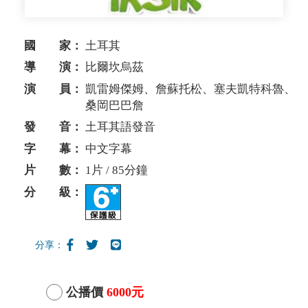
國 家：
土耳其
導 演：
比爾坎烏茲
演 員：
凱雷姆傑姆、詹蘇托松、塞夫凱特科魯、
桑岡巴巴詹
發 音：
土耳其語發音
字 幕：
中文字幕
片 數：
1片 / 85分鐘
分 級：
分享：
公播價
6000元