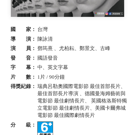
國 家：
台灣
導 演：
陳詠清
演 員：
鄧筠熹 、尤柏耘、鄭景文、古峰
發 音：
國語發音
字 幕：
中、英文字幕
片 數：
1片 / 90分鐘
得獎紀錄：
瑞典呂勒奧國際電影節 最佳首部長片、
最佳首部長片導演 、德國曼海姆藝術與
電影節 最佳劇情長片、 英國格洛斯特獨
立電影節 最佳劇情長片、美國卡爾弗城
電影節 最佳國際劇情長片
分 級：