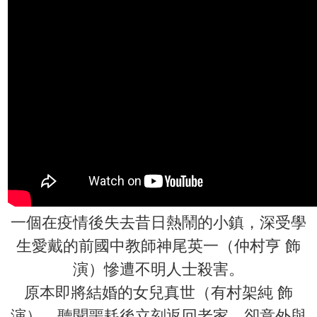
一個在疫情後失去昔日熱鬧的小鎮，深受學
生愛戴的前國中教師神尾英一（仲村亨 飾
演）慘遭不明人士殺害。
原本即將結婚的女兒真世（有村架純 飾
演），聽聞噩耗後立刻返回老家，卻意外與