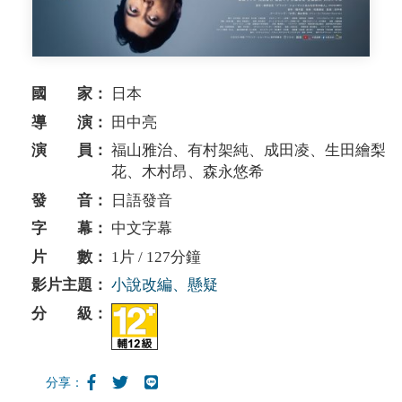
國 家：
日本
導 演：
田中亮
演 員：
福山雅治、有村架純、成田凌、生田繪梨
花、木村昂、森永悠希
發 音：
日語發音
字 幕：
中文字幕
片 數：
1片 / 127分鐘
影片主題：
小說改編、懸疑
分 級：
分享：