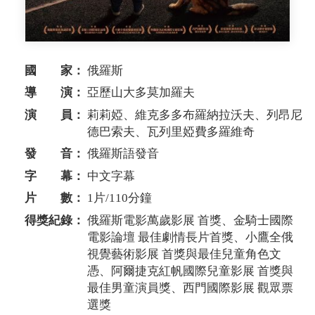
國 家：
俄羅斯
導 演：
亞歷山大多莫加羅夫
演 員：
莉莉婭、維克多多布羅納拉沃夫、列昂尼
德巴索夫、瓦列里婭費多羅維奇
發 音：
俄羅斯語發音
字 幕：
中文字幕
片 數：
1片/110分鐘
得獎紀錄：
俄羅斯電影萬歲影展 首獎、金騎士國際
電影論壇 最佳劇情長片首獎、小鷹全俄
視覺藝術影展 首獎與最佳兒童角色文
憑、阿爾捷克紅帆國際兒童影展 首獎與
最佳男童演員獎、西門國際影展 觀眾票
選獎