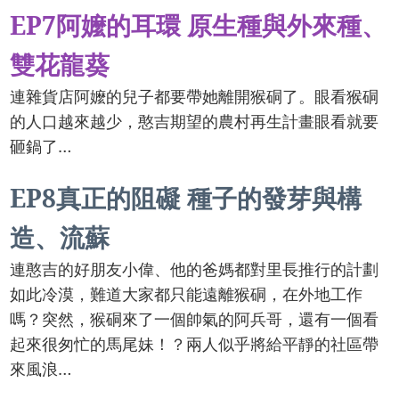
EP7阿嬤的耳環 原生種與外來種、
雙花龍葵
連雜貨店阿嬤的兒子都要帶她離開猴硐了。眼看猴硐
的人口越來越少，憨吉期望的農村再生計畫眼看就要
砸鍋了…
EP8真正的阻礙 種子的發芽與構
造、流蘇
連憨吉的好朋友小偉、他的爸媽都對里長推行的計劃
如此冷漠，難道大家都只能遠離猴硐，在外地工作
嗎？突然，猴硐來了一個帥氣的阿兵哥，還有一個看
起來很匆忙的馬尾妹！？兩人似乎將給平靜的社區帶
來風浪…