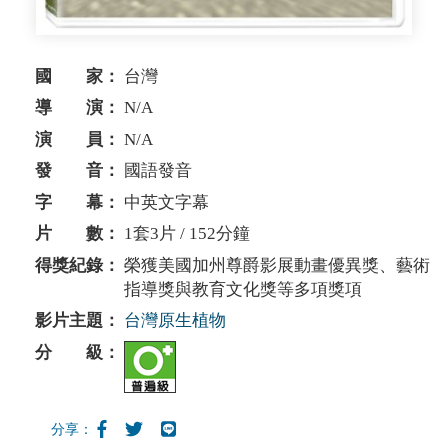
國 家：
台灣
導 演：
N/A
演 員：
N/A
發 音：
國語發音
字 幕：
中英文字幕
片 數：
1套3片 / 152分鐘
得獎紀錄：
榮獲美國加州尊爵影展動畫優異獎、藝術
指導獎與教育文化獎等多項獎項
影片主題：
台灣原生植物
分 級：
分享：