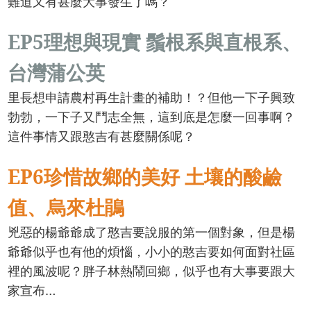
難道又有甚麼大事發生了嗎？
EP5理想與現實 鬚根系與直根系、
台灣蒲公英
里長想申請農村再生計畫的補助！？但他一下子興致
勃勃，一下子又鬥志全無，這到底是怎麼一回事啊？
這件事情又跟憨吉有甚麼關係呢？
EP6珍惜故鄉的美好 土壤的酸鹼
值、烏來杜鵑
兇惡的楊爺爺成了憨吉要說服的第一個對象，但是楊
爺爺似乎也有他的煩惱，小小的憨吉要如何面對社區
裡的風波呢？胖子林熱鬧回鄉，似乎也有大事要跟大
家宣布…