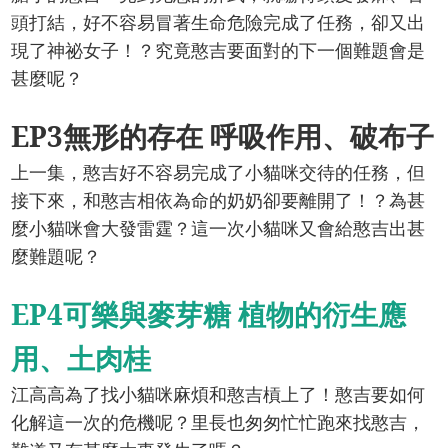
頭打結，好不容易冒著生命危險完成了任務，卻又出
現了神祕女子！？究竟憨吉要面對的下一個難題會是
甚麼呢？
EP3無形的存在 呼吸作用、破布子
上一集，憨吉好不容易完成了小貓咪交待的任務，但
接下來，和憨吉相依為命的奶奶卻要離開了！？為甚
麼小貓咪會大發雷霆？這一次小貓咪又會給憨吉出甚
麼難題呢？
EP4可樂與麥芽糖 植物的衍生應
用、土肉桂
江高高為了找小貓咪麻煩和憨吉槓上了！憨吉要如何
化解這一次的危機呢？里長也匆匆忙忙跑來找憨吉，