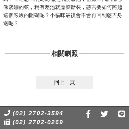
像緊繃的弦，稍有差池就應聲斷裂，憨吉要如何跨越
這個嚴峻的阻礙呢？小貓咪最後會不會再回到憨吉身
邊呢？
相關劇照
回上一頁
(02) 2702-3594
(02) 2702-0269