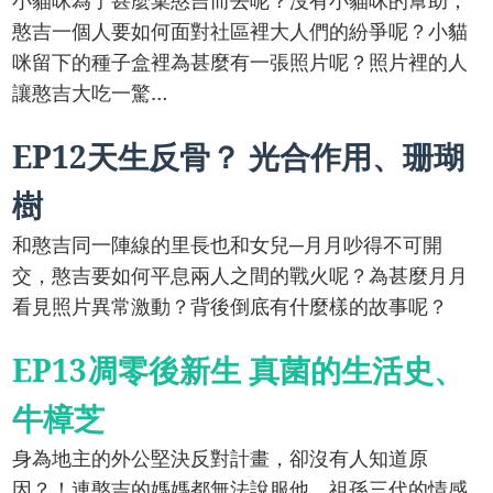
憨吉一個人要如何面對社區裡大人們的紛爭呢？小貓
咪留下的種子盒裡為甚麼有一張照片呢？照片裡的人
讓憨吉大吃一驚…
EP12天生反骨？ 光合作用、珊瑚
樹
和憨吉同一陣線的里長也和女兒─月月吵得不可開
交，憨吉要如何平息兩人之間的戰火呢？為甚麼月月
看見照片異常激動？背後倒底有什麼樣的故事呢？
EP13凋零後新生 真菌的生活史、
牛樟芝
身為地主的外公堅決反對計畫，卻沒有人知道原
因？！連憨吉的媽媽都無法說服他，祖孫三代的情感