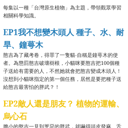
每集以一種「台灣原生植物」為主題，帶領觀眾學習
相關科學知識。
EP1我不想變木頭人 種子、水、耐
旱、鐘萼木
憨吉為了藏考卷，得罪了一隻貓-自稱是鐘萼木的使
者。為懲罰憨吉破壞樹根，小貓咪要憨吉把100個種
子送給有需要的人，不然她就會把憨吉變成木頭人！
沒想到小貓咪指定的第一個任務，居然是要把種子送
給憨吉最害怕的胖武？！
EP2敵人還是朋友？ 植物的運輸、
烏心石
膽小的憨吉一見到兇惡的胖武，就嚇得頭皮發麻、舌