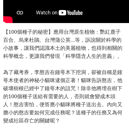
【100個種子的秘密】應用台灣原生植物：艷紅鹿子
百合、烏來杜鵑、台灣蒲公英…等，訴說關於科學的
小故事，讓我們認識本土的美麗植物，也得到相關的
科學概念，更讓我們發現「科學隱含人生的意義」。
為了藏考券，李憨吉在鐘萼木下挖洞，卻被自稱是鐘
萼木使者的神秘小貓咪逮個正著！貓咪告訴憨吉，他
破壞樹根已經中了鐘萼木的詛咒！除非他將埋在樹下
的100個種子送給有需要的人，否則就會變成木頭
人！憨吉害怕，便答應小貓咪將種子送出去。內向又
膽小的憨吉要如何完成任務呢？送種子的任務又為何
變成社區存亡的關鍵呢？