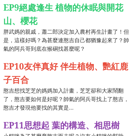
EP9絕處逢生 植物的休眠與開花
山、櫻花
胖武媽的親戚，蕭二郎決定加入農村再生計畫了！但
是，這樣好嗎？為甚麼連憨吉自己都猶豫起來了？帥
氣的阿兵哥到底在猴硐找甚麼呢？
EP10友伴真好 伴生植物、艷紅鹿
子百合
憨吉想找芝芝的媽媽加入計畫，芝芝卻和大家鬧翻
了，憨吉要如何是好呢？帥氣的阿兵哥找上了憨吉，
憨吉才發現他要找的其實是…
EP11思想起 葉的構造、相思樹
小貓咪為了甚麼棄憨吉而去呢？沒有小貓咪的幫助，