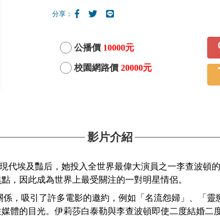
分享：
公播價
10000元
校園網路價
20000元
影片介紹
現代埃及豔后，她投入全世界最偉大演員之一李查波頓
焦點，因此成為世界上最受關注的一對明星情侶。
，吸引了許多電影的邀約，例如「名流怨婦」、「靈慾
住媒體的目光。伊莉莎白泰勒與李查波頓即使二度結婚二