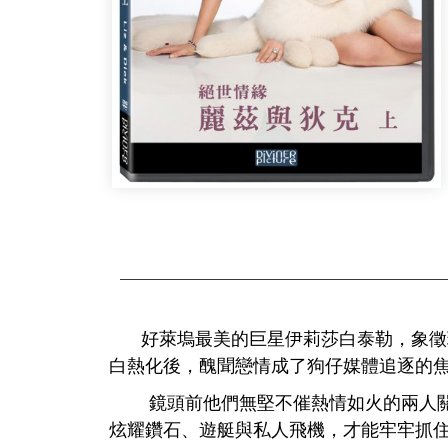
好萊塢最美的巨星伊莉莎白泰勒，象徵
白熱化後，醜聞戀情成了狗仔媒體追逐的
鏡頭前他們無堅不催熱情如火的兩人關係
炫耀鑽石、遊艇與私人飛機，才能牢牢抓