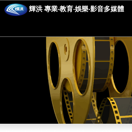
輝洪 專業‧教育‧娛樂‧影音多媒體