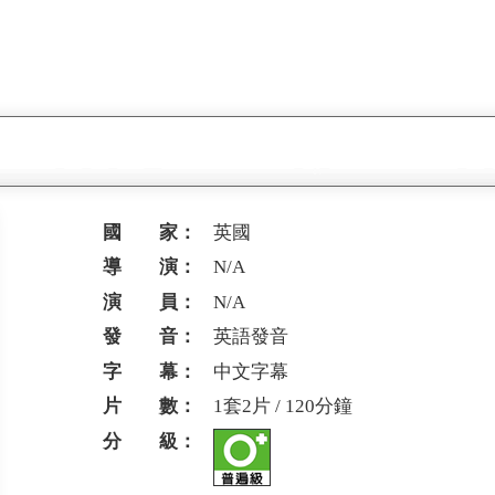
國 家：
英國
導 演：
N/A
演 員：
N/A
發 音：
英語發音
字 幕：
中文字幕
片 數：
1套2片 / 120分鐘
分 級：