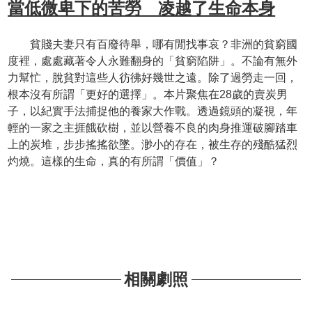
當低微卑下的苦勞 凌越了生命本身
貧賤夫妻只有百廢待舉，哪有閒找事哀？非洲的貧窮國
度裡，處處藏著令人永難翻身的「貧窮陷阱」。不論有無外
力幫忙，脫貧對這些人彷彿好幾世之遠。除了過勞走一回，
根本沒有所謂「更好的選擇」。本片聚焦在28歲的賣炭男
子，以紀實手法捕捉他的養家大作戰。透過鏡頭的凝視，年
輕的一家之主捱餓砍樹，並以營養不良的肉身推運破腳踏車
上的炭堆，步步搖搖欲墜。渺小的存在，被生存的殘酷猛烈
灼燒。這樣的生命，真的有所謂「價值」？
相關劇照