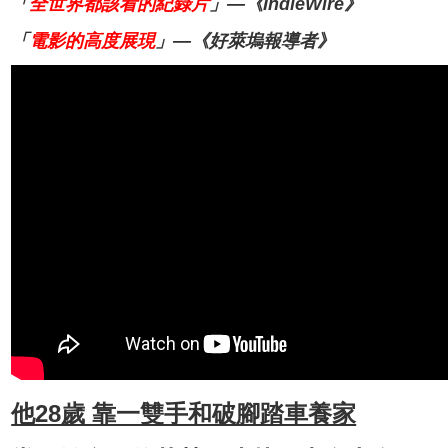
「
全世界都該看的紀錄片
」—《IndieWire》
「
電影的高度展現
」—《好萊塢報導者》
他28歲 靠一雙手和破腳踏車養家