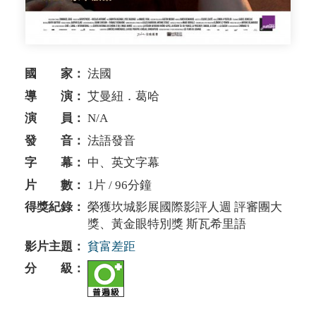
國 家：
法國
導 演：
艾曼紐．葛哈
演 員：
N/A
發 音：
法語發音
字 幕：
中、英文字幕
片 數：
1片 / 96分鐘
得獎紀錄：
榮獲坎城影展國際影評人週 評審團大
獎、黃金眼特別獎 斯瓦希里語
影片主題：
貧富差距
分 級：