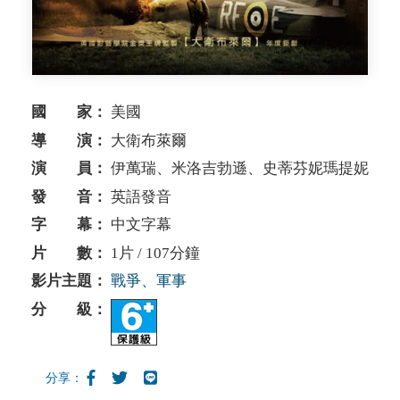
國 家：
美國
導 演：
大衛布萊爾
演 員：
伊萬瑞、米洛吉勃遜、史蒂芬妮瑪提妮
發 音：
英語發音
字 幕：
中文字幕
片 數：
1片 / 107分鐘
影片主題：
戰爭、軍事
分 級：
分享：