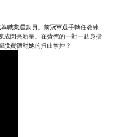
成為職業運動員。前冠軍選手轉任教練
練成閃亮新星。在費德的一對一貼身指
擺脫費德對她的扭曲掌控？