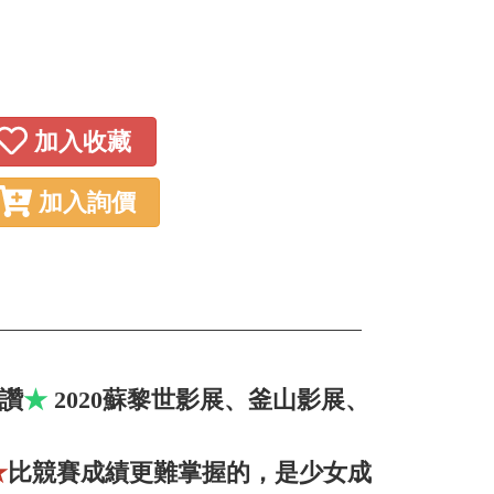
加入收藏
加入詢價
盛讚
★
2020蘇黎世影展、釜山影展、
★
比競賽成績更難掌握的，是少女成