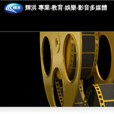
輝洪 專業‧教育‧娛樂‧影音多媒體