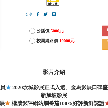
分享：
公播價
5000元
校園網路價
10000元
影片介紹
演員
★
2020坎城影展正式入選、金馬影展口碑
新加坡影展
影展
★
權威影評網站爛番茄100%好評新鮮認證