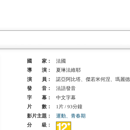
國 家：
法國
導 演：
夏琳法維耶
演 員：
諾亞阿比塔、傑若米何涅、瑪麗
發 音：
法語發音
字 幕：
中文字幕
片 數：
1片 / 93分鐘
影片主題：
運動、青春期
分 級：