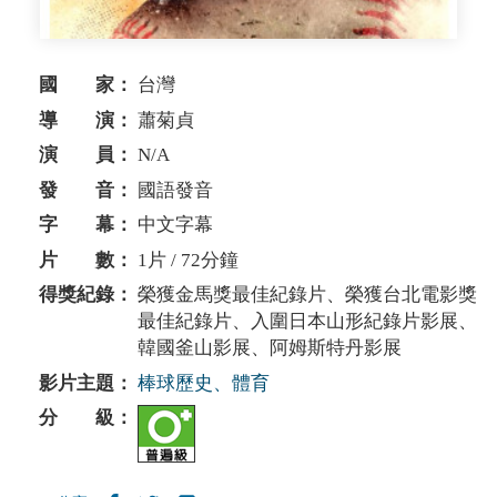
國 家：
台灣
導 演：
蕭菊貞
演 員：
N/A
發 音：
國語發音
字 幕：
中文字幕
片 數：
1片 / 72分鐘
得獎紀錄：
榮獲金馬獎最佳紀錄片、榮獲台北電影獎
最佳紀錄片、入圍日本山形紀錄片影展、
韓國釜山影展、阿姆斯特丹影展
影片主題：
棒球歷史、體育
分 級：