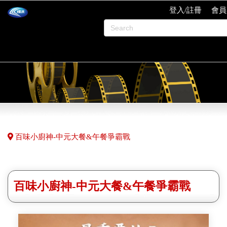
登入/註冊
會員
百味小廚神-中元大餐&午餐爭霸戰
百味小廚神-中元大餐&午餐爭霸戰