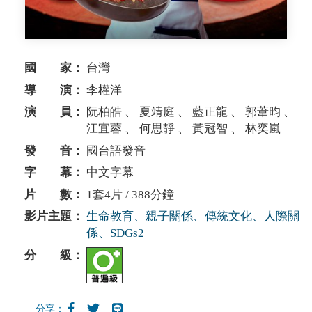
國 家：
台灣
導 演：
李權洋
演 員：
阮柏皓 、 夏靖庭 、 藍正龍 、 郭葦昀 、
江宜蓉 、 何思靜 、 黃冠智 、 林奕嵐
發 音：
國台語發音
字 幕：
中文字幕
片 數：
1套4片 / 388分鐘
影片主題：
生命教育、親子關係、傳統文化、人際關
係、SDGs2
分 級：
分享：