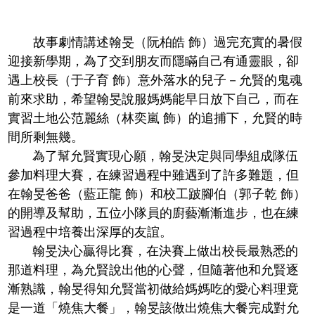
故事劇情講述翰旻（阮柏皓 飾）過完充實的暑假
迎接新學期，為了交到朋友而隱瞞自己有通靈眼，卻
遇上校長（于子育 飾）意外落水的兒子－允賢的鬼魂
前來求助，希望翰旻說服媽媽能早日放下自己，而在
實習土地公范麗絲（林奕嵐 飾）的追捕下，允賢的時
間所剩無幾。
為了幫允賢實現心願，翰旻決定與同學組成隊伍
參加料理大賽，在練習過程中雖遇到了許多難題，但
在翰旻爸爸（藍正龍 飾）和校工跛腳伯（郭子乾 飾）
的開導及幫助，五位小隊員的廚藝漸漸進步，也在練
習過程中培養出深厚的友誼。
翰旻決心贏得比賽，在決賽上做出校長最熟悉的
那道料理，為允賢說出他的心聲，但隨著他和允賢逐
漸熟識，翰旻得知允賢當初做給媽媽吃的愛心料理竟
是一道「燒焦大餐」，翰旻該做出燒焦大餐完成對允