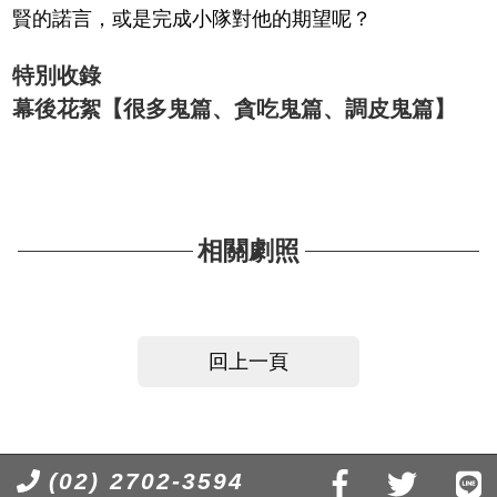
賢的諾言，或是完成小隊對他的期望呢？
特別收錄
幕後花絮【很多鬼篇、貪吃鬼篇、調皮鬼篇】
相關劇照
回上一頁
(02) 2702-3594