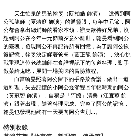
天生怕鬼的男孩翰旻（阮柏皓 飾演），遺傳到阿
公孤龍師（夏靖庭 飾演）的通靈眼，每年中元節，阿
公都會拿出總鋪師的看家本領，辦桌款待好兄弟，沒
想到阿公在今年中元節前夕意外離世，翰旻看到阿公
的靈魂，發現阿公不再記得所有回憶，為了讓阿公恢
復記憶，翰旻決定瞞著爸爸（藍正龍 飾演），決心挑
戰重現這位老總舖師在食譜裡記下的每道料理，動手
做菜給鬼吃，展開一場美味的冒險旅程。
而當翰旻照著阿公留下的手路菜食譜，做出一道
道料理，失去記憶的小阿公逐漸變回年輕時期的阿公
（黃冠智 飾演），自稱是「阿嬤」清美（江宜蓉 飾
演）跟著出現，隨著料理完成、完整了阿公的記憶，
翰旻也發現他終有一天要向阿公告別...。
特別收錄