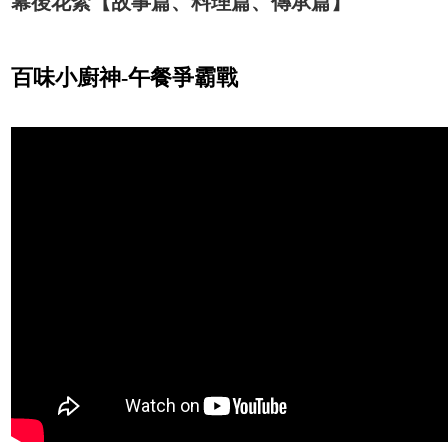
幕後花絮【故事篇、料理篇、傳承篇】
百味小廚神-午餐爭霸戰