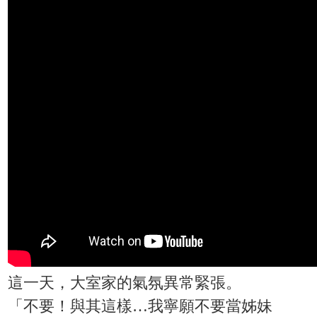
這一天，大室家的氣氛異常緊張。
「不要！與其這樣…我寧願不要當姊妹