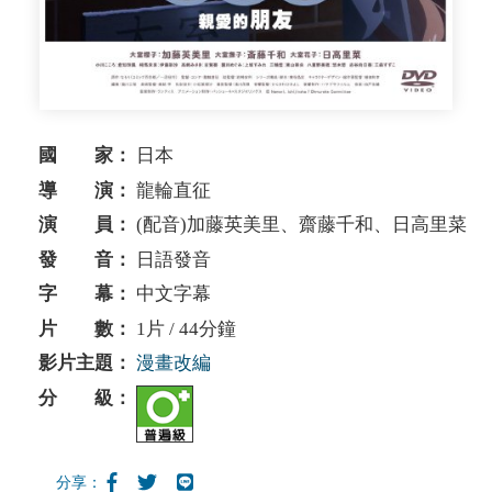
國 家：
日本
導 演：
龍輪直征
演 員：
(配音)加藤英美里、齋藤千和、日高里菜
發 音：
日語發音
字 幕：
中文字幕
片 數：
1片 / 44分鐘
影片主題：
漫畫改編
分 級：
分享：