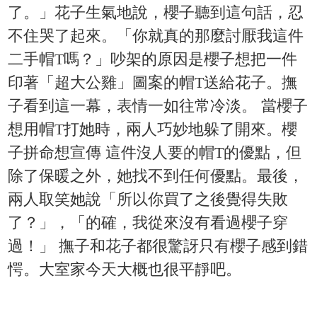
了。」花子生氣地說，櫻子聽到這句話，忍
不住哭了起來。「你就真的那麼討厭我這件
二手帽T嗎？」吵架的原因是櫻子想把一件
印著「超大公雞」圖案的帽T送給花子。撫
子看到這一幕，表情一如往常冷淡。 當櫻子
想用帽T打她時，兩人巧妙地躲了開來。櫻
子拼命想宣傳 這件沒人要的帽T的優點，但
除了保暖之外，她找不到任何優點。最後，
兩人取笑她說「所以你買了之後覺得失敗
了？」，「的確，我從來沒有看過櫻子穿
過！」 撫子和花子都很驚訝只有櫻子感到錯
愕。大室家今天大概也很平靜吧。