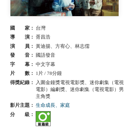
國 家：
台灣
導 演：
胥昌浩
演 員：
黃迪揚、方宥心、林志儒
發 音：
國語發音
字 幕：
中文字幕
片 數：
1片 / 78分鐘
得獎紀錄：
入圍金鐘獎電視電影獎、迷你劇集（電視
電影）編劇獎、迷你劇集（電視電影）男
主角獎
影片主題：
生命成長、家庭
分 級：