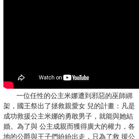
一位任性的公主米娜遭到邪惡的巫師綁
架，國王祭出了拯救親愛女 兒的計畫：凡是
成功救援公主米娜的勇敢男子，就能與她結
婚。為了與 公主成親而獲得廣大的權力，各
地的公爵與王子們紛紛出走，只為了救 援公