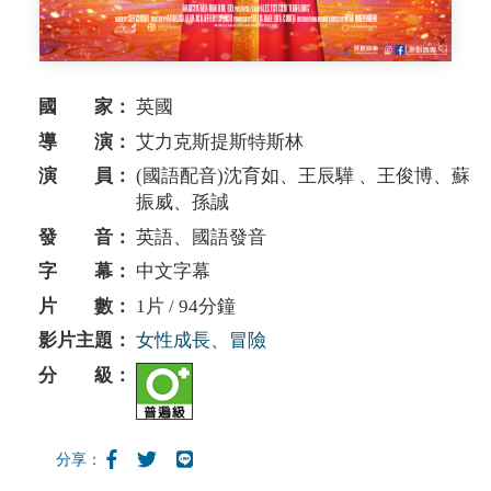
國 家：
英國
導 演：
艾力克斯提斯特斯林
演 員：
(國語配音)沈育如、王辰驊 、王俊博、蘇
振威、孫誠
發 音：
英語、國語發音
字 幕：
中文字幕
片 數：
1片 / 94分鐘
影片主題：
女性成長、冒險
分 級：
分享：