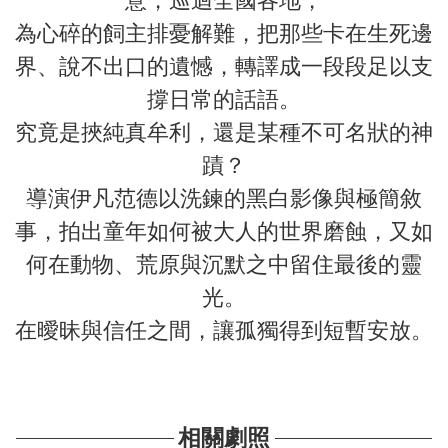
意，巡迴全國各地，
為心碎的飼主排憂解難，把那些卡在生死邊
界、說不出口的遺憾，轉譯成一段段足以支
撐日常的話語。
究竟是挾純真牟利，還是某種不可名狀的神
蹟？
導演伊凡范德以洗鍊的黑白影像與極簡敘
事，拍出童年如何被大人的世界磨蝕，又如
何在動物、荒原與沉默之中留住最後的靈
光。
在曖昧與信任之間，讓孤獨得到短暫安放。
相關劇照