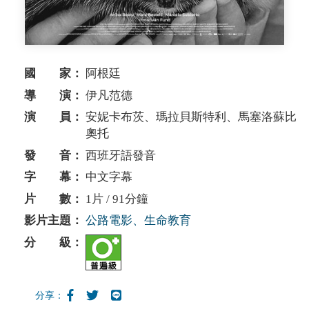
國 家：
阿根廷
導 演：
伊凡范德
演 員：
安妮卡布茨、瑪拉貝斯特利、馬塞洛蘇比
奧托
發 音：
西班牙語發音
字 幕：
中文字幕
片 數：
1片 / 91分鐘
影片主題：
公路電影、生命教育
分 級：
分享：