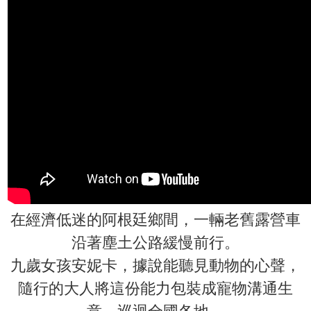
在經濟低迷的阿根廷鄉間，一輛老舊露營車
沿著塵土公路緩慢前行。
九歲女孩安妮卡，據說能聽見動物的心聲，
隨行的大人將這份能力包裝成寵物溝通生