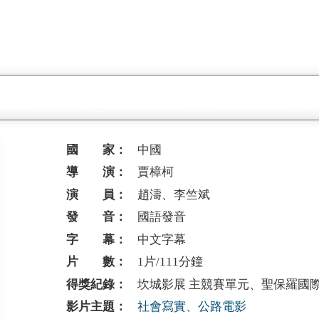
國 家：
中國
導 演：
賈樟柯
演 員：
趙濤、李竺斌
發 音：
國語發音
字 幕：
中文字幕
片 數：
1片/111分鐘
得獎紀錄：
坎城影展 主競賽單元、聖保羅國
影片主題：
社會寫實、公路電影