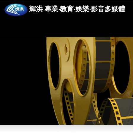
輝洪 專業‧教育‧娛樂‧影音多媒體