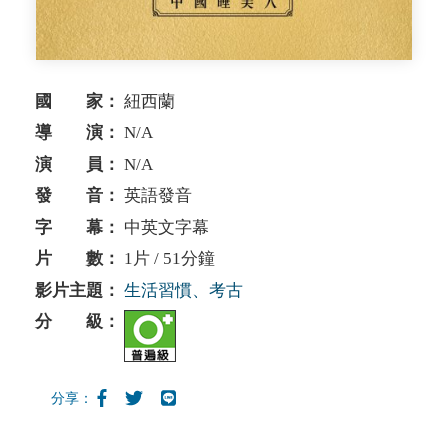
國 家：
紐西蘭
導 演：
N/A
演 員：
N/A
發 音：
英語發音
字 幕：
中英文字幕
片 數：
1片 / 51分鐘
影片主題：
生活習慣、考古
分 級：
分享：