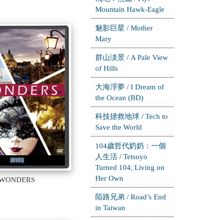
Mountain Hawk-Eagle
魅影巨星 / Mother
Mary
群山淡景 / A Pale View
of Hills
大海浮夢 / I Dream of
the Ocean (BD)
科技拯救地球 / Tech to
Save the World
104歲哲代奶奶：一個
人生活 / Tetsuyo
Turned 104, Living on
Her Own
WONDERS
陌路兄弟 / Road’s End
in Taiwan