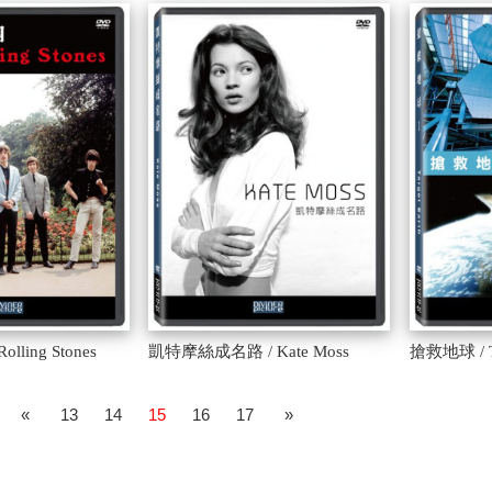
lling Stones
凱特摩絲成名路 / Kate Moss
搶救地球 / 
«
13
14
15
16
17
»