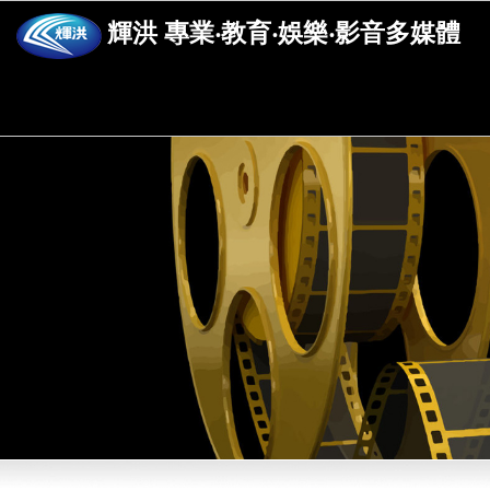
輝洪 專業‧教育‧娛樂‧影音多媒體