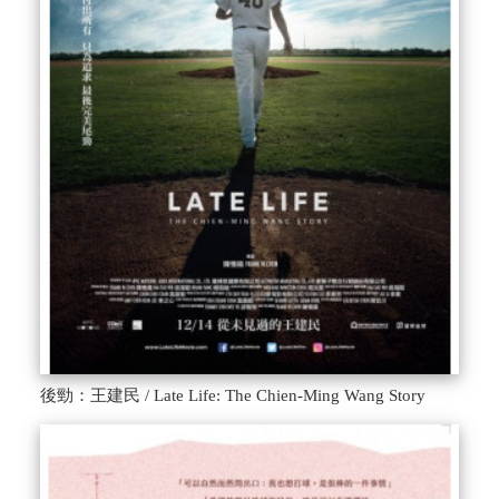
後勁：王建民 / Late Life: The Chien-Ming Wang Story