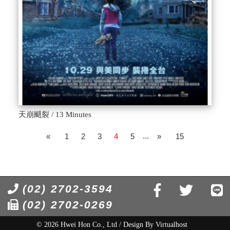
天崩颶裂 / 13 Minutes
...
«
1
2
3
4
5
»
15
(02) 2702-3594
(02) 2702-0269
© 2026 Hwei Hon Co., Ltd / Design By
Virtualhost