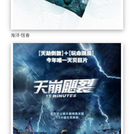
海洋‧恆春