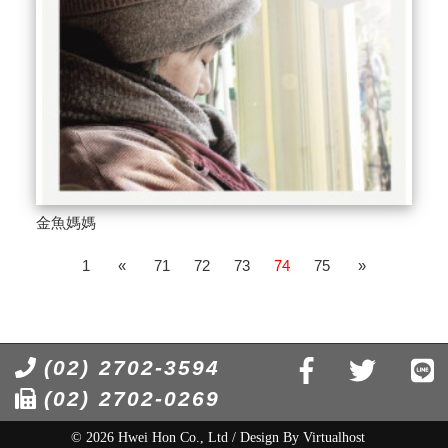
金魚媽媽
1
«
71
72
73
74
75
»
(02) 2702-3594
(02) 2702-0269
© 2026 Hwei Hon Co., Ltd / Design By
Virtualhost