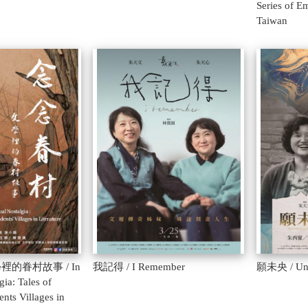
Series of E
Taiwan
的眷村故事 / In
我記得 / I Remember
願未央 / Unfu
gia: Tales of
nts Villages in