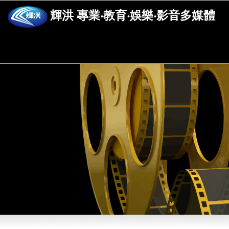
輝洪 專業‧教育‧娛樂‧影音多媒體