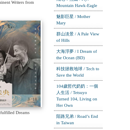
minent Writers from
Mountain Hawk-Eagle
魅影巨星 / Mother
Mary
群山淡景 / A Pale View
of Hills
大海浮夢 / I Dream of
the Ocean (BD)
科技拯救地球 / Tech to
Save the World
104歲哲代奶奶：一個
人生活 / Tetsuyo
Turned 104, Living on
Her Own
lfilled Dreams
陌路兄弟 / Road’s End
in Taiwan