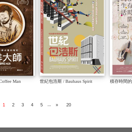
offee Man
世紀包浩斯 / Bauhaus Spirit
積存時間的生活 /
...
1
2
3
4
5
»
20