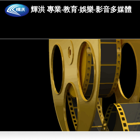
輝洪 專業‧教育‧娛樂‧影音多媒體