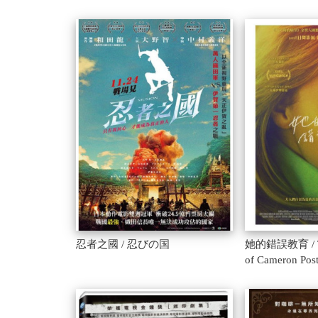
忍者之國 / 忍びの国
她的錯誤教育 / The
of Cameron Pos