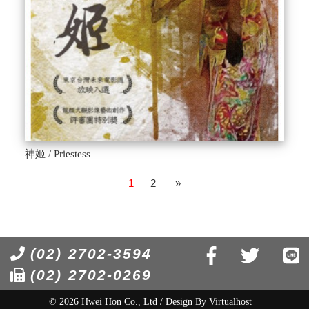
神姬 / Priestess
1
2
»
(02) 2702-3594
(02) 2702-0269
© 2026 Hwei Hon Co., Ltd / Design By
Virtualhost