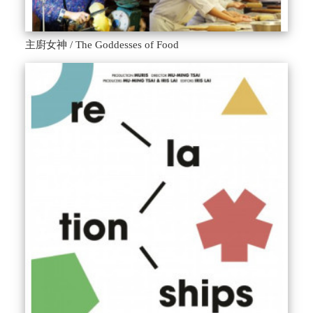
主廚女神 / The Goddesses of Food